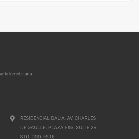
oría Inmobiliaria
RESIDENCIAL DALIA, AV. CHARLES
DE GAULLE, PLAZA R&S, SUITE 2B,
STO. DGO. ESTE