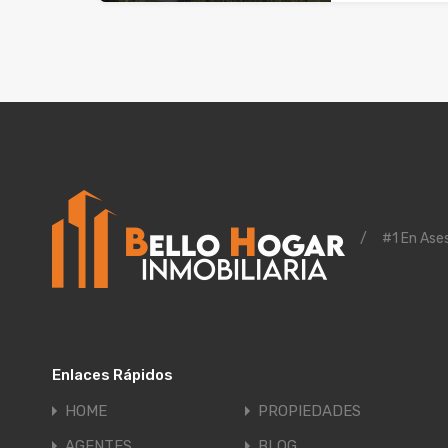
/
#1 En Ases
Enlaces Rápidos
HOME
PROPIEDADES
AGENTES
BLOG