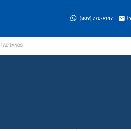
HOME
PROPIEDADES
(809) 770-9147
i
NTACTANOS