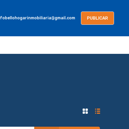
AGENTES
BLOG
CONTACTANOS
PUBLICAR
PUBLICAR
nfobellohogarinmobiliaria@gmail.com