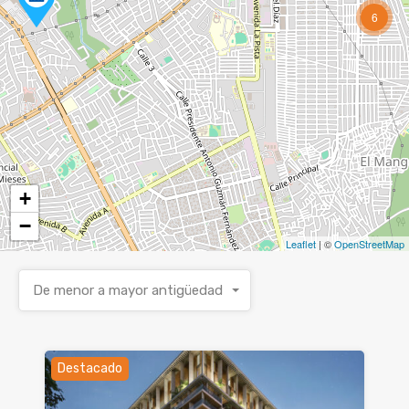
6
+
−
Leaflet
| ©
OpenStreetMap
De menor a mayor antigüedad
Destacado