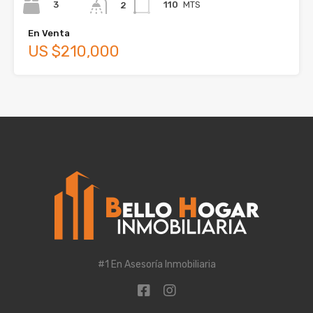
3
110
MTS
2
En Venta
US $210,000
#1 En Asesoría Inmobiliaria