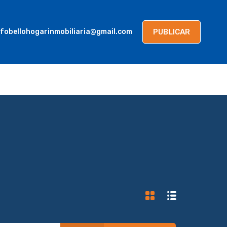
AGENTES
BLOG
CONTACTANOS
PUBLICAR
PUBLICAR
nfobellohogarinmobiliaria@gmail.com