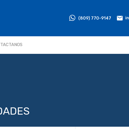
HOME
PROPIEDADES
(809) 770-9147
i
NTACTANOS
EDADES