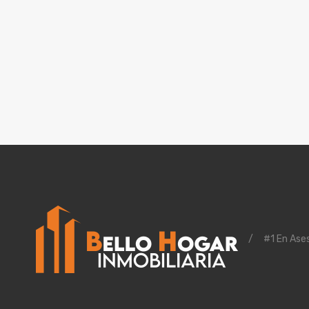
/
#1 En Ases