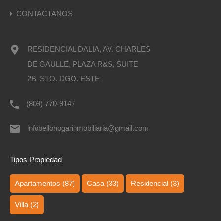
CONTACTANOS
RESIDENCIAL DALIA, AV. CHARLES
DE GAULLE, PLAZA R&S, SUITE
2B, STO. DGO. ESTE
(809) 770-9147
infobellohogarinmobiliaria@gmail.com
Tipos Propiedad
Apartamentos
(87)
Casa
(33)
Residencial
(3)
Villa
(2)