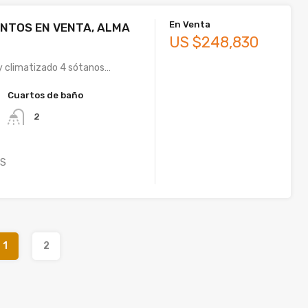
En Venta
NTOS EN VENTA, ALMA
US $248,830
y climatizado 4 sótanos…
Cuartos de baño
2
S
1
2