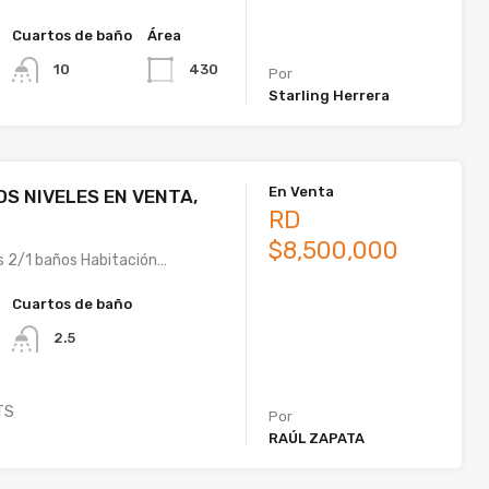
Cuartos de baño
Área
430
10
Por
Starling Herrera
En Venta
OS NIVELES EN VENTA,
RD
$8,500,000
s 2/1 baños Habitación…
Cuartos de baño
2.5
TS
Por
RAÚL ZAPATA