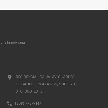
oría Inmobiliaria
RESIDENCIAL DALIA, AV. CHARLES
DE GAULLE, PLAZA R&S, SUITE 2B,
STO. DGO. ESTE
(809) 770-9147