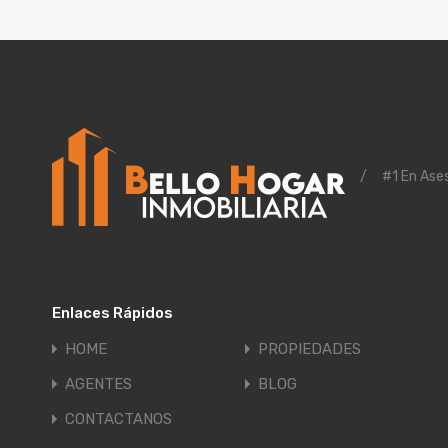
/
#1 En Ases
Enlaces Rápidos
HOME
PROPIEDADES
AGENTES
BLOG
CONTACTANOS