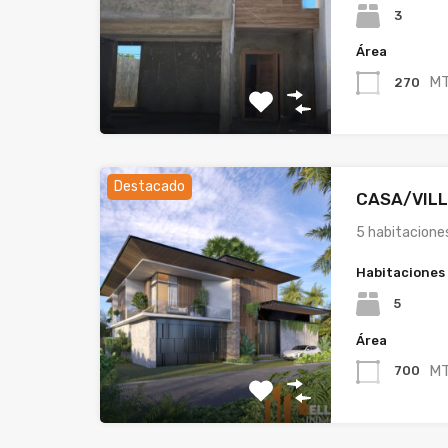
3
Área
M
270
Destacado
CASA/VILL
5 habitacione
Habitaciones
5
Área
M
700