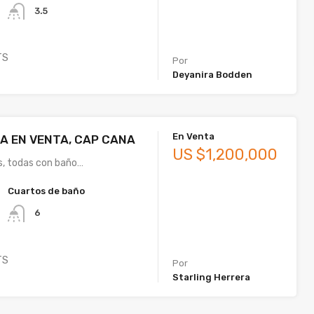
3.5
TS
Por
Deyanira Bodden
En Venta
A EN VENTA, CAP CANA
US $1,200,000
s, todas con baño…
Cuartos de baño
6
TS
Por
Starling Herrera