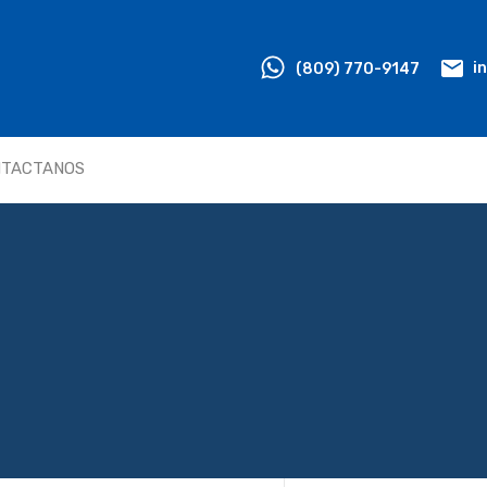
HOME
PROPIEDADES
(809) 770-9147
i
NTACTANOS