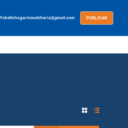
AGENTES
BLOG
CONTACTANOS
PUBLICAR
PUBLICAR
nfobellohogarinmobiliaria@gmail.com