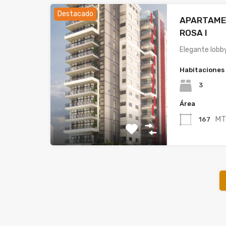
Destacado
APARTAME
ROSA I
Elegante lobb
Habitaciones
3
Área
MT
167